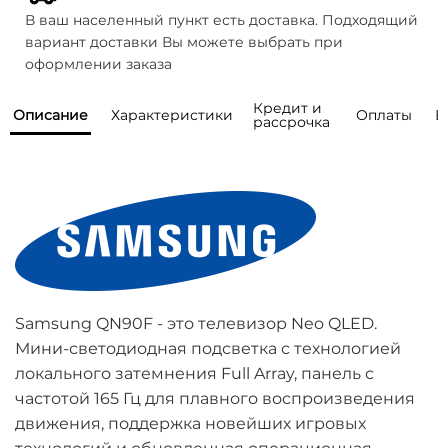
В ваш населенный пункт есть доставка. Подходящий
вариант доставки Вы можете выбрать при
оформлении заказа
Кредит и
Описание
Характеристики
Оплаты
В
рассрочка
Мы предоставляем возможность
Как правильно выбрать телевизор? Не
Общая информация
понимаю, какая диагональ и технология мне
покупки товаров
Бренд
Samsung
подойдёт. Моделей слишком много.
в кредит или рассрочку от
Серия
QN90F
банков
-партнеров
Есть ли шоурум, где можно посмотреть
Наличный расчет
телевизоры вживую?
Год модели
2025
Samsung QN90F - это телевизор Neo QLED.
Оплатить товар наличными можно курьеру,
Тип матрицы
Neo QLED
Мини-светодиодная подсветка с технологией
Говорят, что OLED выгорают. Это правда?
при получении.
локального затемнения Full Array, панель с
Страна 
Словакия/Венгрия
Данный вид оплаты доступен только для
производства
Кредит
частотой 165 Гц для плавного воспроизведения
Есть ли гарантия?
Санкт-Петербурга, Ленинградской области,
движения, поддержка новейших игровых
Москвы, Московской области.