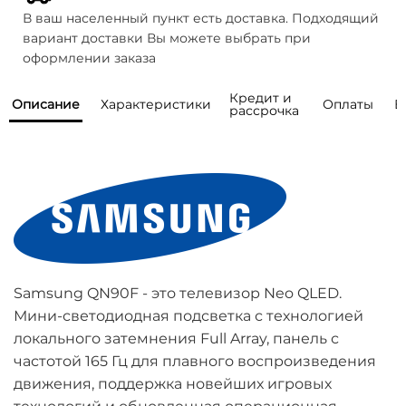
В ваш населенный пункт есть доставка. Подходящий
вариант доставки Вы можете выбрать при
оформлении заказа
Кредит и
Описание
Характеристики
Оплаты
В
рассрочка
Мы предоставляем возможность
Как правильно выбрать телевизор? Не
Общая информация
понимаю, какая диагональ и технология мне
покупки товаров
Бренд
Samsung
подойдёт. Моделей слишком много.
в кредит или рассрочку от
Серия
QN90F
банков
-партнеров
Есть ли шоурум, где можно посмотреть
Наличный расчет
телевизоры вживую?
Год модели
2025
Samsung QN90F - это телевизор Neo QLED.
Оплатить товар наличными можно курьеру,
Тип матрицы
Neo QLED
Мини-светодиодная подсветка с технологией
Говорят, что OLED выгорают. Это правда?
при получении.
локального затемнения Full Array, панель с
Страна 
Словакия/Венгрия
Данный вид оплаты доступен только для
производства
Кредит
частотой 165 Гц для плавного воспроизведения
Есть ли гарантия?
Санкт-Петербурга, Ленинградской области,
движения, поддержка новейших игровых
Москвы, Московской области.