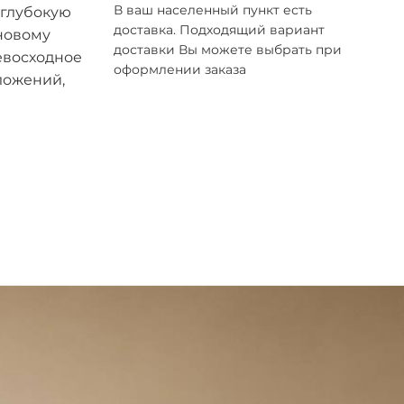
В ваш населенный пункт есть
 глубокую
доставка. Подходящий вариант
новому
доставки Вы можете выбрать при
евосходное
оформлении заказа
ложений,
сквы,
рытых
 вам
ить
ли