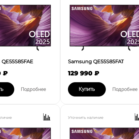
 QE55S85FAE
Samsung QE55S85FAT
0 ₽
129 990 ₽
ть
Подробнее
Купить
Подробнее
аличие
Уточнить наличие