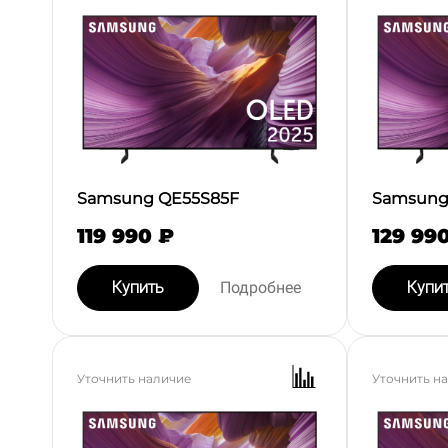
Samsung QE55S85F
Samsung
119 990 ₽
129 99
Купить
Подробнее
Купи
Уточнить наличие
Уточнить н