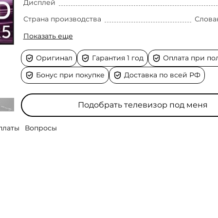
Дисплей
Страна производства
Слова
Показать еще
Оригинал
Гарантия 1 год
Оплата при по
Бонус при покупке
Доставка по всей РФ
Подобрать телевизор под меня
платы
Вопросы
ожность покупки товаров
онимаю, какая диагональ и технология мне
 от
банков
-партнеров
Samsung
урьеру, при получении.
 для Санкт-Петербурга, Ленинградской области, Мо
S85F
 телевизоры вживую?