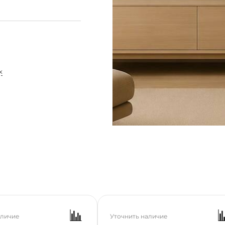
Отпр
почта *
Номер телефона *
х
аличие
Уточнить наличие