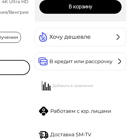
4K Ultra HD
В корзину
кия/Венгрия
Хочу дешевле
лучении
В кредит или рассрочку
Добавить в сравнение
Работаем с юр. лицами
сквы,
Доставка SM-TV