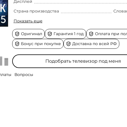
Дисплей
Страна производства
Слова
Показать еще
Оригинал
Гарантия 1 год
Оплата при по
Бонус при покупке
Доставка по всей РФ
Подобрать телевизор под меня
платы
Вопросы
ожность покупки товаров
онимаю, какая диагональ и технология мне
 от
банков
-партнеров
Samsung
урьеру, при получении.
 для Санкт-Петербурга, Ленинградской области, Мо
QN990F
 телевизоры вживую?