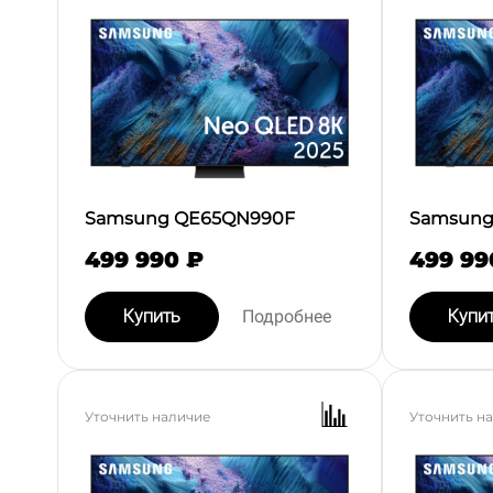
Samsung QE65QN990F
Samsung
499 990 ₽
499 99
Купить
Подробнее
Купи
Уточнить наличие
Уточнить н