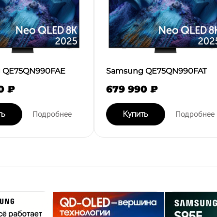
 QE75QN990FAE
Samsung QE75QN990FAT
0 ₽
679 990 ₽
ть
Подробнее
Купить
Подробнее