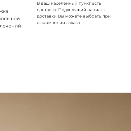
В ваш населенный пункт есть
доставка. Подходящий вариант
ржка
доставки Вы можете выбрать при
 большой
оформлении заказа
влечений
сквы,
рытых
 вам
ить
ли