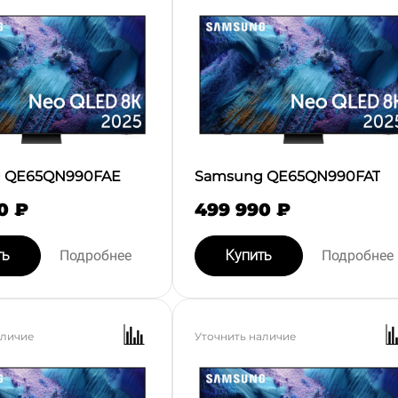
 QE65QN990FAE
Samsung QE65QN990FAT
0 ₽
499 990 ₽
ть
Подробнее
Купить
Подробнее
аличие
Уточнить наличие