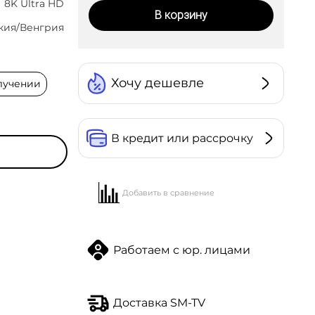
8K Ultra HD
В корзину
кия/Венгрия
Хочу дешевле
лучении
В кредит или рассрочку
Добавить в сравнение
Работаем с юр. лицами
сквы,
Доставка SM-TV