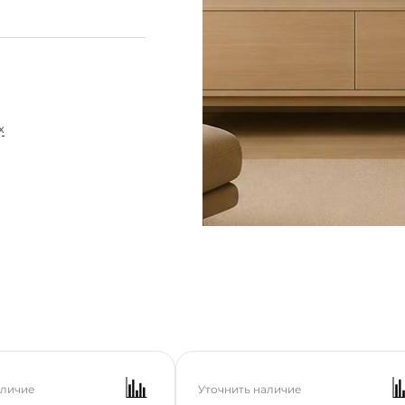
Отпр
почта *
Номер телефона *
х
аличие
Уточнить наличие