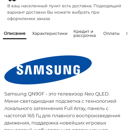
В ваш населенный пункт есть доставка. Подходящий
вариант доставки Вы можете выбрать при
оформлении заказа
Кредит и
Описание
Характеристики
Оплаты
В
рассрочка
Мы предоставляем возможность
Как правильно выбрать телевизор? Не
Общая информация
понимаю, какая диагональ и технология мне
покупки товаров
Бренд
Samsung
подойдёт. Моделей слишком много.
в кредит или рассрочку от
Серия
QN90F
банков
-партнеров
Есть ли шоурум, где можно посмотреть
Наличный расчет
телевизоры вживую?
Год модели
2025
Samsung QN90F - это телевизор Neo QLED.
Оплатить товар наличными можно курьеру,
Тип матрицы
Neo QLED
Мини-светодиодная подсветка с технологией
Говорят, что OLED выгорают. Это правда?
при получении.
локального затемнения Full Array, панель с
Страна 
Словакия/Венгрия
Данный вид оплаты доступен только для
производства
Кредит
частотой 165 Гц для плавного воспроизведения
Есть ли гарантия?
Санкт-Петербурга, Ленинградской области,
движения, поддержка новейших игровых
Москвы, Московской области.