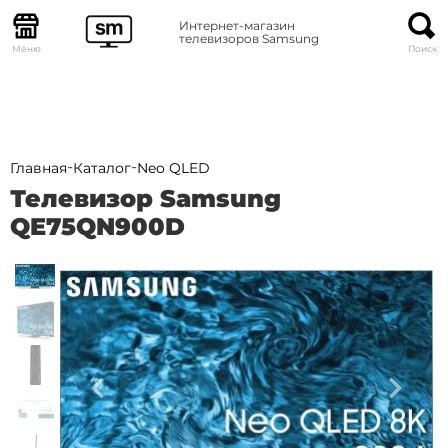
Интернет-магазин
телевизоров Samsung
Меню
Поиск
-
-
Главная
Каталог
Neo QLED
Телевизор Samsung
QE75QN900D