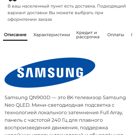
В ваш населенный пункт есть доставка. Подходящий
вариант доставки Вы можете выбрать при
оформлении заказа
Кредит и
Описание
Характеристики
Оплаты
В
рассрочка
Мы предоставляем возможность
Как правильно выбрать телевизор? Не
Общая информация
понимаю, какая диагональ и технология мне
покупки товаров
Бренд
Samsung
подойдёт. Моделей слишком много.
в кредит или рассрочку от
Серия
QN900D
банков
-партнеров
Есть ли шоурум, где можно посмотреть
Наличный расчет
телевизоры вживую?
Год модели
2024
Samsung QN900D — это 8K-телевизор Samsung
Оплатить товар наличными можно курьеру,
Тип матрицы
Neo QLED
Neo QLED. Мини-светодиодная подсветка с
Говорят, что OLED выгорают. Это правда?
при получении.
технологией локального затемнения Full Array,
Страна 
Словакия/Венгрия
Данный вид оплаты доступен только для
производства
Кредит
панель с частотой 240 Гц для плавного
Есть ли гарантия?
Санкт-Петербурга, Ленинградской области,
воспроизведения движения, поддержка
Москвы, Московской области.