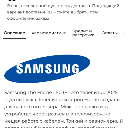
В ваш населенный пункт есть доставка. Подходящий
вариант доставки Вы можете выбрать при
оформлении заказа
Кредит и
Описание
Характеристики
Оплаты
В
рассрочка
Мы предоставляем возможность
Как правильно выбрать телевизор? Не
Общая информация
понимаю, какая диагональ и технология мне
покупки товаров
Бренд
Samsung
подойдёт. Моделей слишком много.
в кредит или рассрочку от
Серия
LS03F
банков
-партнеров
Есть ли шоурум, где можно посмотреть
Наличный расчет
телевизоры вживую?
Год модели
2025
Samsung The Frame LS03F - это телевизор 2025
Оплатить товар наличными можно курьеру,
Тип матрицы
QLED
года выпуска. Телевизоры серии Frame созданы
Говорят, что OLED выгорают. Это правда?
при получении.
для вашего интерьера. Можно подключить
Страна 
Словакия/Венгрия
Данный вид оплаты доступен только для
производства
Кредит
устройство через разъемы к телевизору, не
Есть ли гарантия?
Санкт-Петербурга, Ленинградской области,
мешая работе с кабелем. Тонкий и равномерный
Москвы, Московской области.